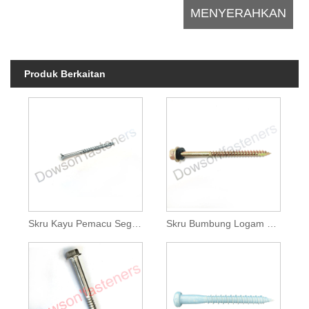
Produk Berkaitan
Skru Kayu Pemacu Segi Empat Kepala Rata17 Bersalut Zink
Skru Bumbung Logam ke Kayu dengan Mesin Cuci EPDM