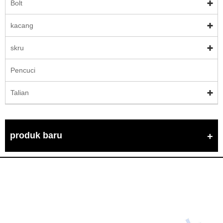
Bolt
kacang
skru
Pencuci
Talian
produk baru