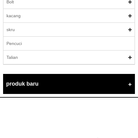
Bolt
kacang
skru
Pencuci
Talian
produk baru