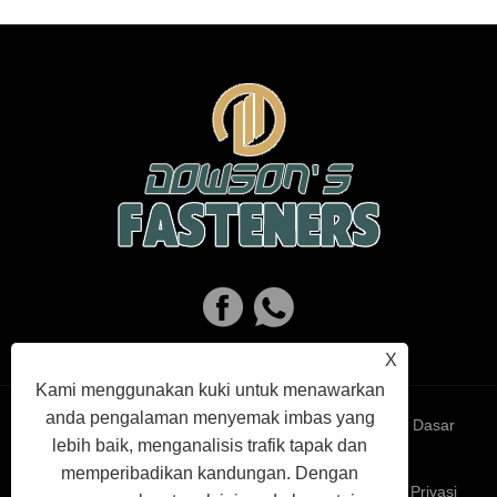
X
Kami menggunakan kuki untuk menawarkan
anda pengalaman menyemak imbas yang
Links
Sitemap
RSS
XML
Dasar
lebih baik, menganalisis trafik tapak dan
memperibadikan kandungan. Dengan
Privasi