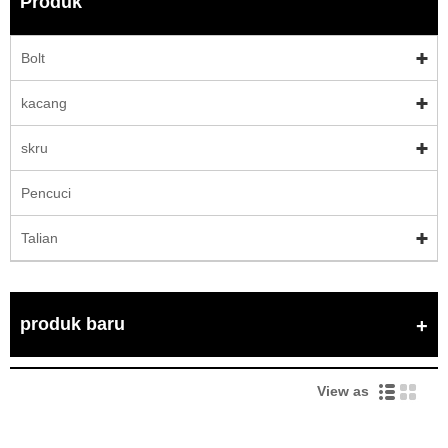
Produk
Bolt
kacang
skru
Pencuci
Talian
produk baru
View as