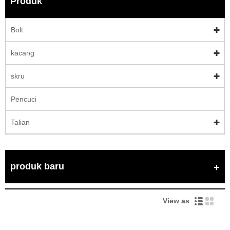
Produk
Bolt
kacang
skru
Pencuci
Talian
produk baru
View as